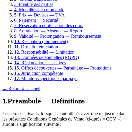
3
.
Identité des parties
4
.
Modalités de commande
5
.
Prix — Devises — TVA
6
.
Paiement — Sécurité
7
.
Réservation et utilisation des cours
8
.
Annulation — Absence — Report
9
.
Validité — Prolongation — Remboursement
10
.
Résiliation (abonnement)
11
.
Droit de rétractation
12
.
Responsabilité — Limitation
13
.
Données personnelles (RGPD)
14
.
Réclamations — Litiges
15
.
Offres découvertes — Parrainage — Promotions
16
.
Juridiction compétente
17
.
Mentions spécifiques par pays
← Retour à l'accueil
1
.
Préambule — Définitions
Les termes suivants, lorsqu'ils sont utilisés avec une majuscule dans
les présentes Conditions Générales de Vente (ci-après « CGV »),
auront la signification suivante :